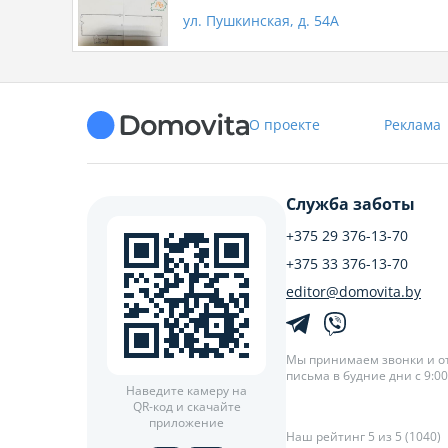
ул. Пушкинская, д. 54А
О проекте
Реклама
Служба заботы
+375 29 376-13-70
+375 33 376-13-70
editor@domovita.by
Мы принимаем звонки и о
письма в будние дни с 9:00 
Наведите камеру на
QR-код и скачайте
приложение
Наш рейтинг 5 из 5 (1040)