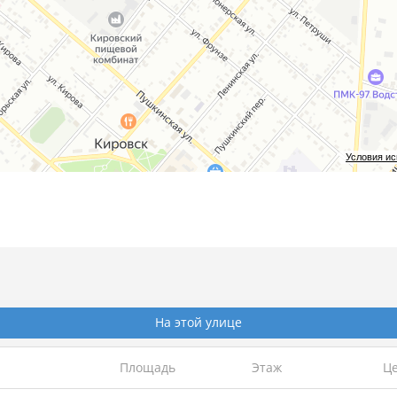
Условия и
На этой улице
Площадь
Этаж
Це