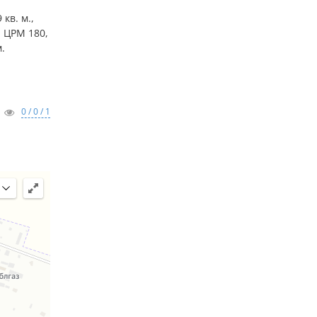
кв. м.,
 ЦРМ 180,
.
0 / 0 / 1