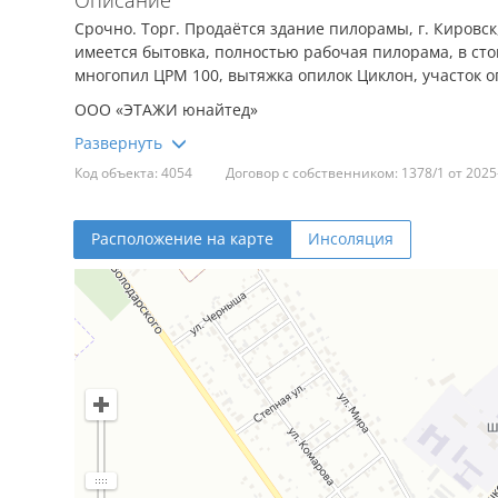
Описание
Срочно. Торг. Продаётся здание пилорамы, г. Кировск, 
имеется бытовка, полностью рабочая пилорама, в сто
многопил ЦРМ 100, вытяжка опилок Циклон, участок о
ООО «ЭТАЖИ юнайтед»
УНП: 193673318
Код объекта: 4054
Договор с собственником: 1378/1 от 2025
Договор 1378/1 от 22.07.2025
Лицензия на оказание риэлтерских услуг №02240/460 
Расположение на карте
Инсоляция