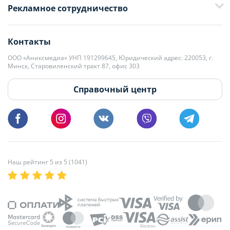
Рекламное сотрудничество
+375 33 376-13-70
editor@domovita.by
+375 29 563-15-61 Кристина Филюта
Контакты
kb@domovita.by
+375 29 179-11-28 Владислав Гладченко
ООО «Аниксмедиа» УНП 191299645, Юридический адрес: 220053, г.
Мы принимаем звонки и отвечаем на письма в будние дни с 9:00 до
Минск, Старовиленский тракт 87, офис 303
18:00.
vg@domovita.by
Справочный центр
Пишите и звоните нам в будние дни с 8:00 до 20:00.
Наш рейтинг 5 из 5 (1041)