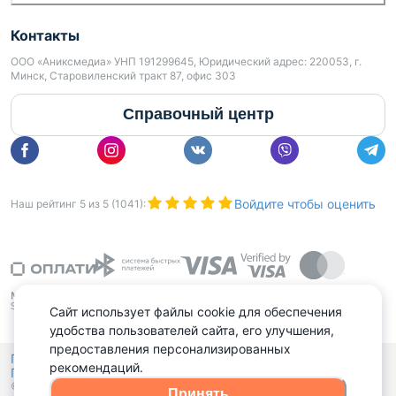
Контакты
ООО «Аниксмедиа» УНП 191299645, Юридический адрес: 220053, г.
Минск, Старовиленский тракт 87, офис 303
Справочный центр
Войдите чтобы оценить
Наш рейтинг
5
из
5
(
1041
):
Сайт использует файлы cookie для обеспечения
удобства пользователей сайта, его улучшения,
предоставления персонализированных
Политика конфиденциальности,
рекомендаций.
Политика обработки файлов куки
Выбор настроек Cookies
и
© 2015 - 2026, Domovita.by. Копирование материалов допускается
Принять