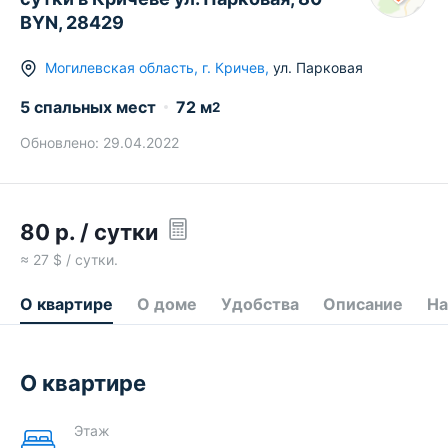
BYN, 28429
Могилевская область
,
г.
Кричев
,
ул. Парковая
5 спальных мест
72
м
2
Обновлено:
29.04.2022
80
р.
/ сутки
≈
27
$ / сутки.
О квартире
О доме
Удобства
Описание
На
О квартире
Этаж