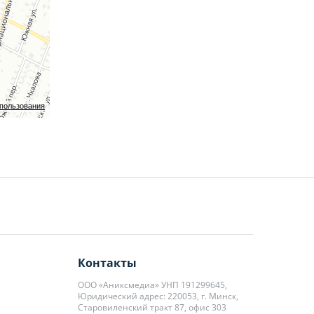
зного
я в праве
спользования
рода
я
ций и
Контакты
ООО «Аниксмедиа» УНП 191299645,
Юридический адрес: 220053, г. Минск,
Старовиленский тракт 87, офис 303