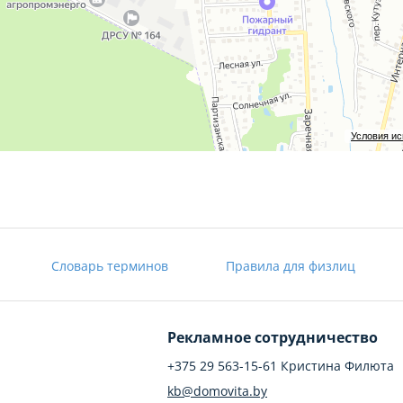
м. Территория позволяет подъезд и маневрирование большегру
ивания зданий и сооружений производственной базы. Находитс
ем телефонной сети, электроснабжением, центральным
льная), канализацией.
ытие, прилегающее к зданию. Рядом с объектом проходят две
Условия и
ольких километрах имеется ж/д ветка и станция. До центра го
й и обладает всеми необходимыми коммуникациями для ведени
бъекта можно рассматривать как привлекательное для инвести
Словарь терминов
Правила для физлиц
ет рентабельно, не имеет финансовых обременений.
купатель не оплачивает услуги риэлтерской организации.
Рекламное сотрудничество
юстиции РБ
+375 29 563-15-61 Кристина Филюта
kb@domovita.by