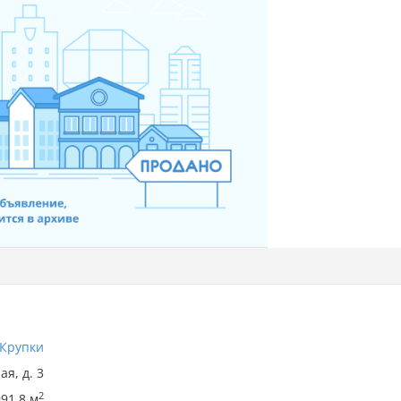
Крупки
я, д. 3
2
91.8 м