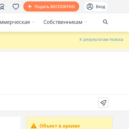
Подать БЕСПЛАТНО
Вход
ммерческая
Собственникам
К результатам поиска
Объект в архиве