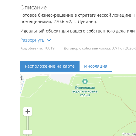
Описание
Готовое бизнес-решение в стратегической локации! 
помещениями, 270.6 м2, г. Лунинец.
Идеальный объект для вашего собственного дела ил
Ключевые преимущества объекта:
Код объекта: 10019
Договор с собственником: 37/1 от 2026-
· Выгодное расположение: Город Лунинец — крупный 
доступность рабочей силы и растущий потенциал для
Расположение на карте
Инсоляция
· Универсальность и готовность: Здание полностью 
бытовых помещений для персонала, мастерских, скла
освещение.
· Все основные коммуникации: Подведены электричест
использованию сразу после покупки.
· Собственный земельный участок: Здание располагае
организации парковки, подъезда для грузового тран
Идеально подходит для: