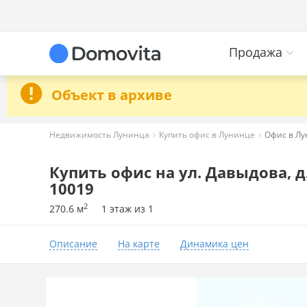
Продажа
Объект в архиве
Недвижимость Лунинца
Купить офис в Лунинце
Офис в Лун
Купить офис на ул. Давыдова, д
10019
2
270.6 м
1 этаж из 1
Описание
На карте
Динамика цен