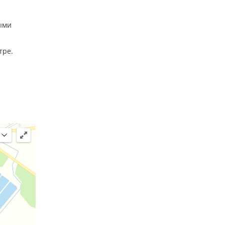
ыми
тре.
истика,
б,
можность