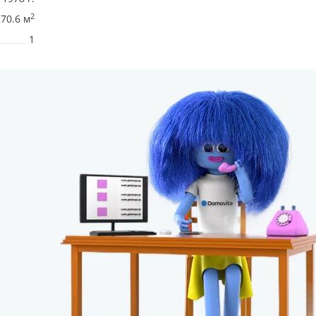
2
270.6 м
1