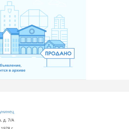
унинец
, д. 7/А
1978 г.