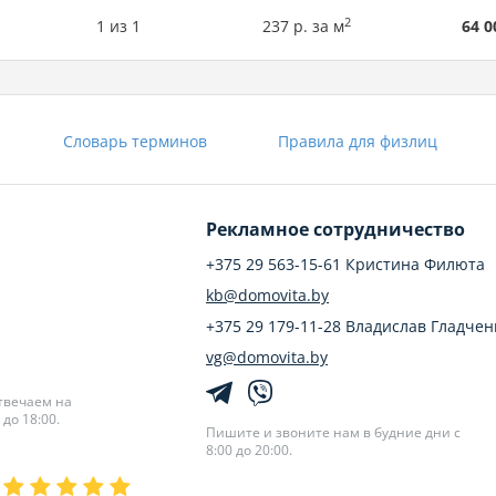
2
1 из 1
237 р. за м
64 0
я разводка по помещениям и секционные батареи, залит антиф
Словарь терминов
Правила для физлиц
ацией!
запуска или масштабирования вашего бизнеса.
Рекламное сотрудничество
+375 29 563-15-61 Кристина Филюта
ъект, сочетающий выгодную цену, отличную локацию и универс
kb@domovita.by
+375 29 179-11-28 Владислав Гладчен
смотра и обсуждения условий продажи.
vg@domovita.by
твечаем на
до 18:00.
Пишите и звоните нам в будние дни с
8:00 до 20:00.
МЮ РБ от 03.04.2023