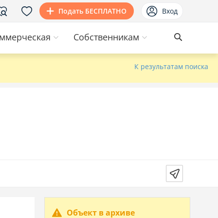
Подать БЕСПЛАТНО
Вход
ммерческая
Собственникам
К результатам поиска
Объект в архиве