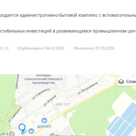
Продается административно-бытовой комплекс с вспомогательн
и стабильных инвестиций в развивающемся промышленном цен
01-13
Опубликовано: 04.02.2026
Обновлено: 07.05.2026
железнодорожный и транспортный узел Полесья. Отличная лог
 бизнеса.
приспособлено для размещения офисов, административных служ
да или производства. Высокие потолки, хорошее естественное
Слои
во, водоснабжение, канализация, отопление. Объект готов к
тся на отдельном участке, что обеспечивает приватность, воз
спорта и потенциального расширения.