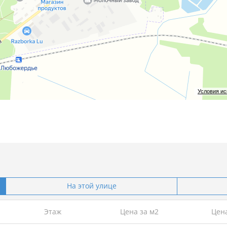
апчастей, диспетчерская).
тира, склад инвентаря, помещение для рабочих).
а ожидания, подсобные помещения).
с «под одной крышей»).
обходимы многофункциональные площади.
Условия и
тельными помещениями.
На этой улице
Этаж
Цена за м2
Цен