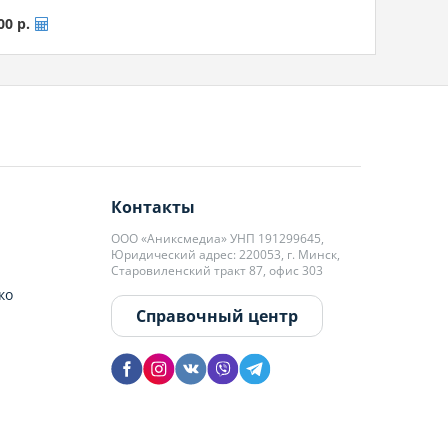
00 р.
риз.
Контакты
ООО «Аниксмедиа» УНП 191299645,
Юридический адрес: 220053, г. Минск,
альность!
Старовиленский тракт 87, офис 303
ко
Справочный центр