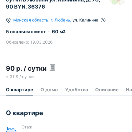
90 BYN, 36376
Минская область
,
г.
Любань
,
ул. Калинина
,
78
5 спальных мест
60
м
2
Обновлено:
19.03.2026
90
р.
/ сутки
≈
31
$ / сутки.
О квартире
О доме
Удобства
Описание
На
О квартире
Этаж