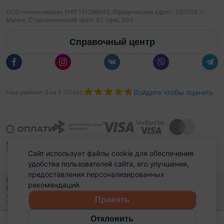
ООО «Аниксмедиа» УНП 191299645, Юридический адрес: 220053, г.
Минск, Старовиленский тракт 87, офис 303
Справочный центр
Войдите чтобы оценить
Наш рейтинг
5
из
5
(
1040
):
Сайт использует файлы cookie для обеспечения
удобства пользователей сайта, его улучшения,
предоставления персонализированных
Политика конфиденциальности,
рекомендаций.
Политика обработки файлов куки
Выбор настроек Cookies
и
© 2015 - 2026, Domovita.by. Копирование материалов допускается
Принять
только при наличии активной ссылки.
Отклонить