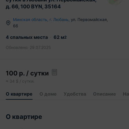
д. 66, 100 BYN, 35164
Минская область
,
г.
Любань
,
ул. Первомайская
,
66
4 спальных места
62
м
2
Обновлено:
29.07.2025
100
р.
/ сутки
≈
34
$ / сутки.
О квартире
О доме
Удобства
Описание
На
О квартире