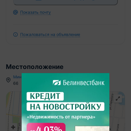
Показать почту
Пожаловаться на объявление
Местоположение
Минская область
,
г.
Любань
,
ул. Первомайская
,
66