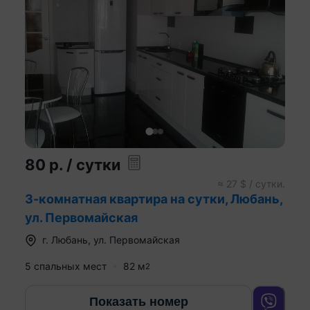
80
р.
/ сутки
≈
27
$ / сутки.
3-комнатная квартира на сутки, Любань,
ул. Первомайская
г.
Любань
,
ул. Первомайская
5 спальных мест
82
м
2
Показать номер