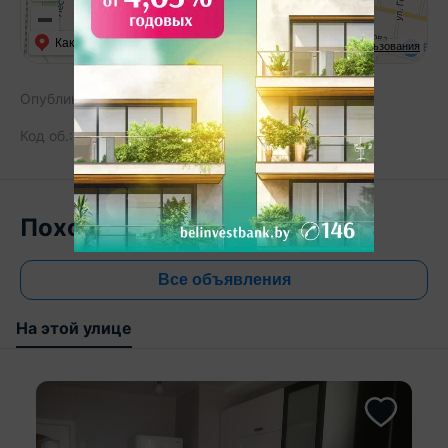
Как добраться
API Карт
Условия использования
Опубликовано:
29.07.2025
Код об.:
35164
183
Похожие объекты
Все объявления
На этой улице