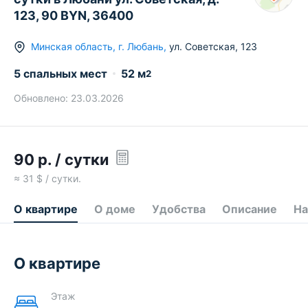
123, 90 BYN, 36400
Минская область
,
г.
Любань
,
ул. Советская
,
123
5 спальных мест
52
м
2
Обновлено:
23.03.2026
90
р.
/ сутки
≈
31
$ / сутки.
О квартире
О доме
Удобства
Описание
На
О квартире
Этаж