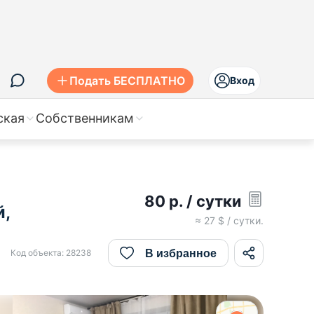
Подать БЕСПЛАТНО
Вход
ская
Собственникам
80
р.
/ сутки
й,
≈
27
$ / сутки.
В избранное
Код объекта:
28238