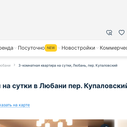
ренда
Посуточно
Новостройки
Коммерче
NEW
Любани
3-комнатная квартира на сутки, Любань, пер. Купаловский
на сутки в Любани пер. Купаловски
казать на карте