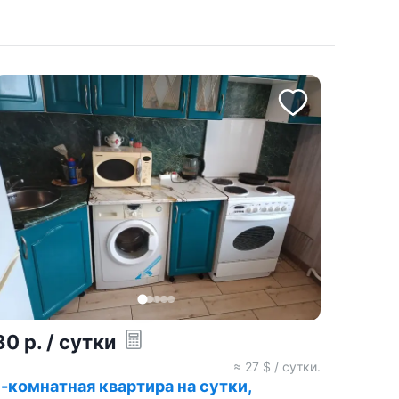
80
р.
/ сутки
≈
27
$ / сутки.
1-комнатная квартира на сутки,