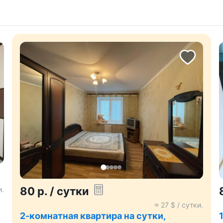
80
р.
/ сутки
и.
≈
27
$ / сутки.
2-комнатная квартира на сутки,