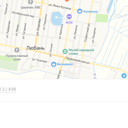
/
2
/
438