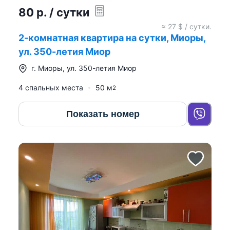
80
р.
/ сутки
≈
27
$ / сутки.
2-комнатная квартира на сутки, Миоры,
ул. 350-летия Миор
г.
Миоры
,
ул. 350-летия Миор
4 спальных места
50
м
2
Показать номер