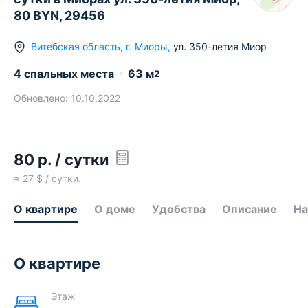
80 BYN, 29456
Витебская область
,
г.
Миоры
,
ул. 350-летия Миор
4 спальных места
63
м
2
Обновлено:
10.10.2022
80
р.
/ сутки
≈
27
$ / сутки.
О квартире
О доме
Удобства
Описание
На
О квартире
Этаж