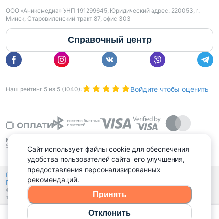
ООО «Аниксмедиа» УНП 191299645, Юридический адрес: 220053, г.
Минск, Старовиленский тракт 87, офис 303
Справочный центр
Войдите чтобы оценить
Наш рейтинг
5
из
5
(
1040
):
Сайт использует файлы cookie для обеспечения
удобства пользователей сайта, его улучшения,
предоставления персонализированных
Политика конфиденциальности,
рекомендаций.
Политика обработки файлов куки
Выбор настроек Cookies
и
© 2015 - 2026, Domovita.by. Копирование материалов допускается
Принять
только при наличии активной ссылки.
Отклонить