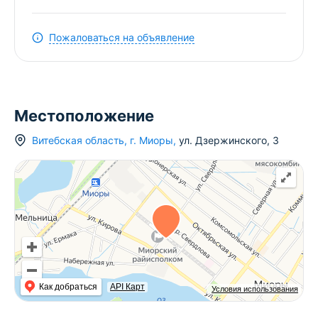
Цена может изменяться в зависимости от сроков
проживания и количества человек.
Пожаловаться на объявление
Местоположение
Витебская область
,
г.
Миоры
,
ул. Дзержинского
,
3
Как добраться
API Карт
Условия использования