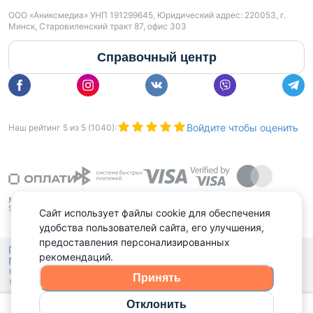
ООО «Аниксмедиа» УНП 191299645, Юридический адрес: 220053, г.
Минск, Старовиленский тракт 87, офис 303
Справочный центр
Войдите чтобы оценить
Наш рейтинг
5
из
5
(
1040
):
Сайт использует файлы cookie для обеспечения
удобства пользователей сайта, его улучшения,
предоставления персонализированных
Политика конфиденциальности,
рекомендаций.
Политика обработки файлов куки
Выбор настроек Cookies
и
© 2015 - 2026, Domovita.by. Копирование материалов допускается
Принять
только при наличии активной ссылки.
Отклонить