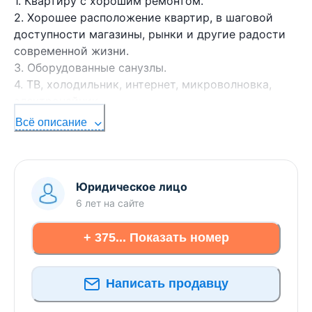
1. Квартиру с хорошим ремонтом.
2. Хорошее расположение квартир, в шаговой
доступности магазины, рынки и другие радости
современной жизни.
3. Оборудованные санузлы.
4. ТВ, холодильник, интернет, микроволновка,
электрочайник.
5. Оборудованную кухню.
Всё описание
6. Всю необходимую посуду для приготовления и
приема пищи.
7. Постельные принадлежности ( комплект
постельного белья, одеяла, подушки, полотенца).
Юридическое лицо
8. Уборка квартир
6 лет
на сайте
9. Смена постельного белья
10. Улучшенные спальные места (раздельные)
+ 375... Показать номер
11. Пакет отчетных документов.
12. Любая форма оплаты
Написать продавцу
13. Персональный администратор, который
поможет решить все вопросы при проживании.