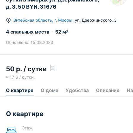
д. 3, 50 BYN, 31676
Витебская область
,
г.
Миоры
,
ул. Дзержинского
,
3
4 спальных места
52
м
2
Обновлено:
15.08.2023
50
р.
/ сутки
≈
17
$ / сутки.
О квартире
О доме
Удобства
Описание
На
О квартире
Этаж