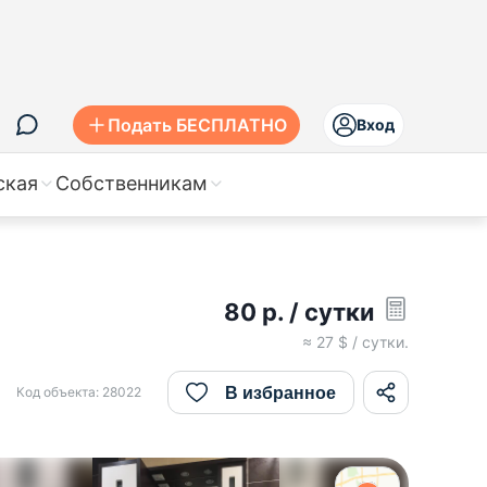
Подать БЕСПЛАТНО
Вход
ская
Собственникам
80
р.
/ сутки
≈
27
$ / сутки.
В избранное
Код объекта:
28022