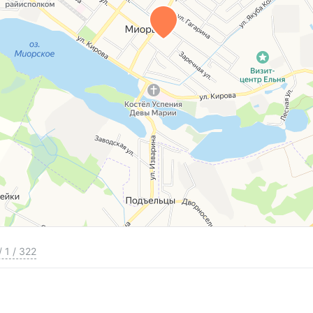
/
1
/
322