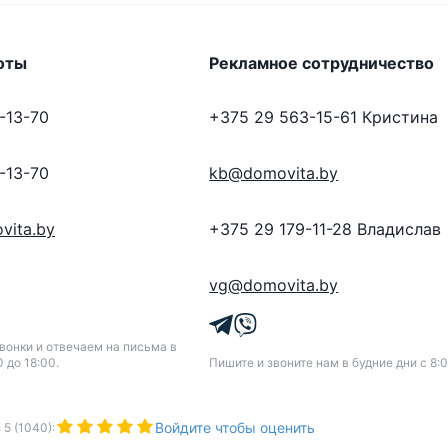
оты
Рекламное сотрудничество
-13-70
+375 29 563-15-61
Кристина
-13-70
kb@domovita.by
vita.by
+375 29 179-11-28
Владислав
vg@domovita.by
онки и отвечаем на письма в
0 до 18:00.
Пишите и звоните нам в будние дни с 8:0
Войдите чтобы оценить
з
5
(
1040
):