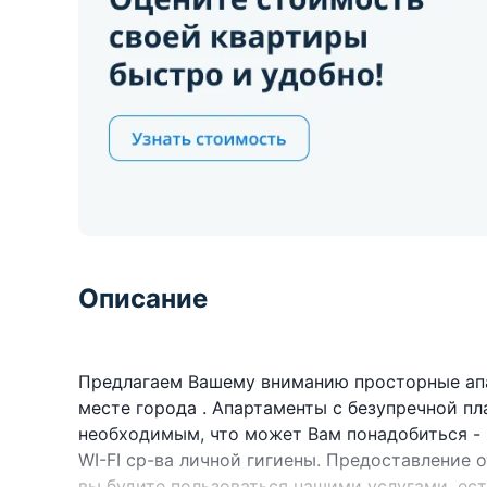
Описание
Предлагаем Вашему вниманию просторные ап
месте города . Апартаменты с безупречной п
необходимым, что может Вам понадобиться - п
WI-FI ср-ва личной гигиены. Предоставление
вы будите пользоваться нашими услугами, ес