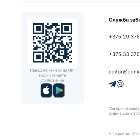
Служба заб
+375 29 376
+375 33 376
Наведите камеру на QR-
editor@domo
код и скачайте
приложение
Мы принимаем зв
будние дни с 9:0
Наш рейтинг
5
и