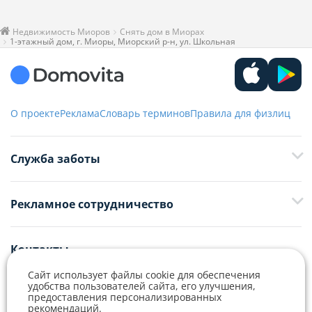
Недвижимость Миоров
Снять дом в Миорах
1-этажный дом, г. Миоры, Миорский р-н, ул. Школьная
О проекте
Реклама
Словарь терминов
Правила для физлиц
Служба заботы
+375 29 376-13-70
Рекламное сотрудничество
+375 33 376-13-70
editor@domovita.by
+375 29 563-15-61 Кристина Филюта
Контакты
kb@domovita.by
+375 29 179-11-28 Владислав Гладченко
ООО «Аниксмедиа» УНП 191299645, Юридический адрес: 220053, г.
Сайт использует файлы cookie для обеспечения
Мы принимаем звонки и отвечаем на письма в будние дни с 9:00 до
Минск, Старовиленский тракт 87, офис 303
удобства пользователей сайта, его улучшения,
18:00.
vg@domovita.by
предоставления персонализированных
рекомендаций.