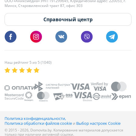
+375 29 179-11-28 Владислав Гладченко
ООО «Аниксмедиа» УНП 191299645, Юридический адрес: 220053, г.
Мы принимаем звонки и отвечаем на письма в будние дни с 9:00 до
Минск, Старовиленский тракт 87, офис 303
18:00.
vg@domovita.by
Справочный центр
Пишите и звоните нам в будние дни с 8:00 до 20:00.
Наш рейтинг 5 из 5 (1040)
Политика конфиденциальности,
Политика обработки файлов cookie
и
Выбор настроек Cookie
© 2015 - 2026, Domovita.by. Копирование материалов допускается
только при наличии активной ссылки.