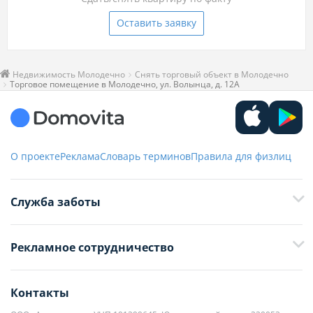
Оставить заявку
Недвижимость Молодечно
Снять торговый объект в Молодечно
Торговое помещение в Молодечно, ул. Волынца, д. 12А
О проекте
Реклама
Словарь терминов
Правила для физлиц
Служба заботы
+375 29 376-13-70
Рекламное сотрудничество
+375 33 376-13-70
editor@domovita.by
+375 29 563-15-61 Кристина Филюта
Контакты
kb@domovita.by