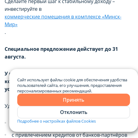
Сделайте первый шаг к стабильному доходу –
инвестируйте в
коммерческие помещения в комплексе «Минск-
Мир»
.
Специальное предложение действует до 31
августа.
У вас есть отличная возможность приобрести
Сайт использует файлы cookie для обеспечения удобства
коммерческие помещения с выгодой 10% при
пользователей сайта, его улучшения, предоставления
условии быстрой оплаты в течение 14 дней.
персонализированных рекомендаций.
Принять
Удобные финансовые инструменты:
Отклонить
Подробнее о настройках файлов Cookies
оплата собственными средствами,
с привлечением кредитов от банков-партнёров