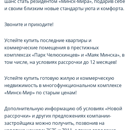
шанс стать резидентом «Минск-Мира», подарив себе
и своим близким новые стандарты уюта и комфорта.
Звоните и приходите!
Успейте купить последние квартиры и
коммерческие помещения в престижных
комплексах «Парк Челюскинцев» и «Маяк Минска», в
НАСТРОЙТЕ ПАРАМЕТРЫ
НАСТРОЙТЕ ПАРАМЕТРЫ
том числе, на условиях рассрочки до 12 месяцев!
ИСПОЛЬЗОВАНИЯ ФАЙЛОВ
ИСПОЛЬЗОВАНИЯ ФАЙЛОВ
Успейте купить готовую жилую и коммерческую
COOKIE
COOKIE
недвижимость в многофункциональном комплексе
«Минск-Мир» по старым ценам!
Вы можете настроить использование
Вы можете настроить использование
Дополнительную информацию об условиях «Новой
каждого типа файлов cookie, за
каждого типа файлов cookie, за
рассрочки» и других предложениях компании-
исключением типа «технические/
исключением типа «технические/
застройщика можно получить, позвонив на