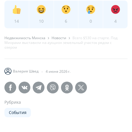
14
10
6
0
4
Недвижимость Минска
Новости
Всего $530 на старте. Под
Миорами выставили на аукцион земельный участок рядом с
озером
Валерия Швед
4 июня 2026 г.
Рубрика
События