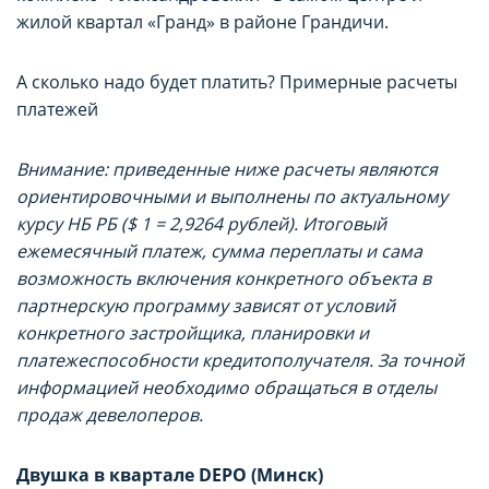
жилой квартал «Гранд» в районе Грандичи.
А сколько надо будет платить? Примерные расчеты
платежей
Внимание: приведенные ниже расчеты являются
ориентировочными и выполнены по актуальному
курсу НБ РБ ($ 1 = 2,9264 рублей). Итоговый
НАСТРОЙТЕ ПАРАМЕТРЫ
НАСТРОЙТЕ ПАРАМЕТРЫ
ежемесячный платеж, сумма переплаты и сама
ИСПОЛЬЗОВАНИЯ ФАЙЛОВ
ИСПОЛЬЗОВАНИЯ ФАЙЛОВ
возможность включения конкретного объекта в
партнерскую программу зависят от условий
COOKIE
COOKIE
конкретного застройщика, планировки и
платежеспособности кредитополучателя. За точной
информацией необходимо обращаться в отделы
Вы можете настроить использование
Вы можете настроить использование
продаж девелоперов.
каждого типа файлов cookie, за
каждого типа файлов cookie, за
исключением типа «технические/
исключением типа «технические/
Двушка в квартале DEPO (Минск)