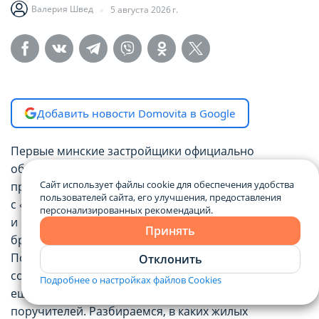
Валерия Швед
5 августа 2026 г.
Добавить новости Domovita в Google
Первые минские застройщики официально
объявили о запуске совместных кредитных
Сайт использует файлы cookie для обеспечения удобства
программ со ставкой от 1% годовых в коллаборации
пользователей сайта, его улучшения, предоставления
с «Беларусбанком». Компании «А-100 Девелопмент»
персонализированных рекомендаций.
и «СМУ-87» открывают прием заявок и
Принять
бронирование объектов уже в середине августа.
Покупателям предлагают двухлетний грейс-период
Отклонить
со сниженными платежами, а в отдельных случаях —
Подробнее о настройках файлов Cookies
еще и возможность оформить сделку без
поручителей. Разбираемся, в каких жилых