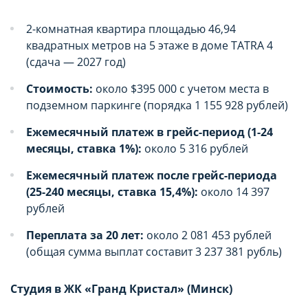
функциональные (обязательные) cookie»,
функциональные (обязательные) cookie»,
без которых невозможно корректное
без которых невозможно корректное
2-комнатная квартира площадью 46,94
квадратных метров на 5 этаже в доме TATRA 4
функционирование сайта domovita.by
функционирование сайта domovita.by
(сдача — 2027 год)
(далее – Сайт).
(далее – Сайт).
Стоимость:
около $395 000 с учетом места в
подземном паркинге (порядка 1 155 928 рублей)
Сайт запоминает Ваш выбор настроек на 1
Сайт запоминает Ваш выбор настроек на 1
год. По окончании этого периода Сайт
год. По окончании этого периода Сайт
Ежемесячный платеж в грейс-период (1-24
месяцы, ставка 1%):
около 5 316 рублей
снова запросит Ваше согласие. Вы вправе
снова запросит Ваше согласие. Вы вправе
изменить свой выбор настроек файлов
изменить свой выбор настроек файлов
Ежемесячный платеж после грейс-периода
(25-240 месяцы, ставка 15,4%):
около 14 397
cookie (в т.ч. отозвать согласие) в любое
cookie (в т.ч. отозвать согласие) в любое
Сохранить мой выбор
Сохранить мой выбор
рублей
время в интерфейсе Сайта путем перехода
время в интерфейсе Сайта путем перехода
Переплата за 20 лет:
около 2 081 453 рублей
по ссылке в нижней части страницы Сайта
по ссылке в нижней части страницы Сайта
(общая сумма выплат составит 3 237 381 рубль)
«Выбор настроек cookie».
«Выбор настроек cookie».
Студия в ЖК «Гранд Кристал» (Минск)
Перед тем как совершить выбор настроек
Перед тем как совершить выбор настроек