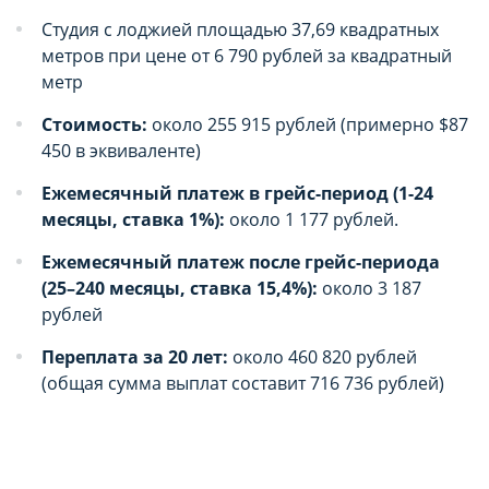
параметров использования файлов cookie
параметров использования файлов cookie
Студия с лоджией площадью 37,69 квадратных
Вы можете ознакомиться с
Вы можете ознакомиться с
метров при цене от 6 790 рублей за квадратный
метр
Политикой обработки файлов cookie ООО
Политикой обработки файлов cookie ООО
"Аниксмедиа"
"Аниксмедиа"
Стоимость:
около 255 915 рублей (примерно $87
450 в эквиваленте)
, а также со списком файлов cookie,
, а также со списком файлов cookie,
содержащим их описание и сроки
содержащим их описание и сроки
Ежемесячный платеж в грейс-период (1-24
месяцы, ставка 1%):
около 1 177 рублей.
хранения.
хранения.
Ежемесячный платеж после грейс-периода
Технические/функциональные
Технические/функциональные
(25–240 месяцы, ставка 15,4%):
около 3 187
(обязательные) cookie-файлы
(обязательные) cookie-файлы
рублей
Данный тип cookie-файлов требуется для
Данный тип cookie-файлов требуется для
Переплата за 20 лет:
около 460 820 рублей
обеспечения функционирования Сайта, в том
обеспечения функционирования Сайта, в том
(общая сумма выплат составит 716 736 рублей)
числе корректного использования
числе корректного использования
предлагаемых на нем возможностей и услуг, и
предлагаемых на нем возможностей и услуг, и
не подлежит отключению. Эти сookie-файлы не
не подлежит отключению. Эти сookie-файлы не
сохраняют какую-либо информацию о
сохраняют какую-либо информацию о