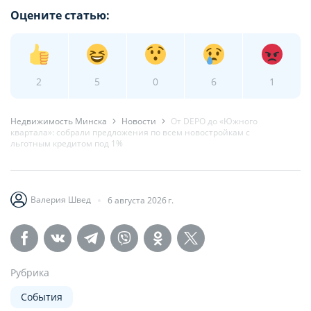
Оцените статью:
2
5
0
6
1
Недвижимость Минска
Новости
От DEPO до «Южного
квартала»: собрали предложения по всем новостройкам с
льготным кредитом под 1%
Валерия Швед
6 августа 2026 г.
Рубрика
События