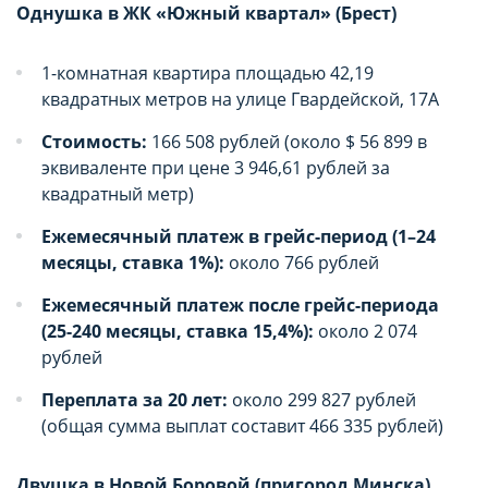
Однушка в ЖК «Южный квартал» (Брест)
пользователе, которая может быть
пользователе, которая может быть
использована в маркетинговых целях или для
использована в маркетинговых целях или для
учета посещаемых сайтов в сети Интернет.
учета посещаемых сайтов в сети Интернет.
1-комнатная квартира площадью 42,19
квадратных метров на улице Гвардейской, 17А
Аналитические cookie-файлы
Аналитические cookie-файлы
Стоимость:
166 508 рублей (около $ 56 899 в
Данные cookie-файлы необходимы в
Данные cookie-файлы необходимы в
эквиваленте при цене 3 946,61 рублей за
статистических целях, позволяют подсчитывать
статистических целях, позволяют подсчитывать
квадратный метр)
количество и длительность посещений Сайта,
количество и длительность посещений Сайта,
анализировать как посетители используют Сайт,
анализировать как посетители используют Сайт,
Ежемесячный платеж в грейс-период (1–24
что помогает улучшать его
что помогает улучшать его
месяцы, ставка 1%):
около 766 рублей
производительность и сделать более удобным
производительность и сделать более удобным
Ежемесячный платеж после грейс-периода
для использования. Запретить хранение
для использования. Запретить хранение
(25-240 месяцы, ставка 15,4%):
около 2 074
данного типа cookie-файлов можно
данного типа cookie-файлов можно
рублей
непосредственно на Сайте либо в настройках
непосредственно на Сайте либо в настройках
браузера.
браузера.
Переплата за 20 лет:
около 299 827 рублей
(общая сумма выплат составит 466 335 рублей)
Рекламные cookie-файлы
Рекламные cookie-файлы
Рекламные cookie-файлы используются для
Рекламные cookie-файлы используются для
Двушка в Новой Боровой (пригород Минска)