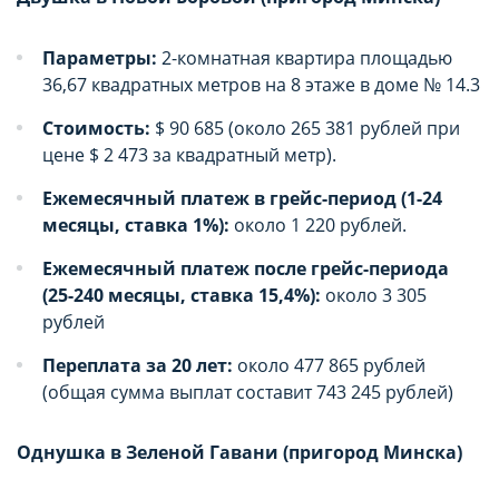
целей маркетинга и улучшения качества
целей маркетинга и улучшения качества
рекламы (предоставление более актуального и
рекламы (предоставление более актуального и
Параметры:
2-комнатная квартира площадью
подходящего контента и
подходящего контента и
36,67 квадратных метров на 8 этаже в доме № 14.3
персонализированного рекламного материала).
персонализированного рекламного материала).
Запретить хранение данного типа cookie-
Запретить хранение данного типа cookie-
Стоимость:
$ 90 685 (около 265 381 рублей при
файлов можно непосредственно на Сайте либо в
файлов можно непосредственно на Сайте либо в
цене $ 2 473 за квадратный метр).
настройках браузера.
настройках браузера.
Ежемесячный платеж в грейс-период (1-24
месяцы, ставка 1%):
около 1 220 рублей.
Ежемесячный платеж после грейс-периода
(25-240 месяцы, ставка 15,4%):
около 3 305
рублей
Переплата за 20 лет:
около 477 865 рублей
(общая сумма выплат составит 743 245 рублей)
Однушка в Зеленой Гавани (пригород Минска)