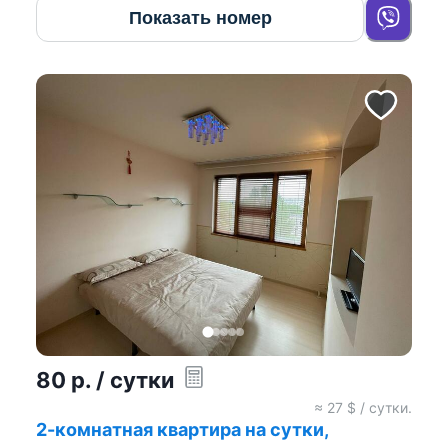
Показать номер
80
р.
/ сутки
≈
27
$ / сутки.
2-комнатная квартира на сутки,