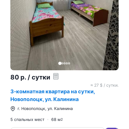
80
р.
/ сутки
≈
27
$ / сутки.
3-комнатная квартира на сутки,
Новополоцк, ул. Калинина
г.
Новополоцк
,
ул. Калинина
5 спальных мест
68
м
2