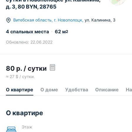
д. 3, 80 BYN, 28765
Витебская область
,
г.
Новополоцк
,
ул. Калинина
,
3
4 спальных места
62
м
2
Обновлено:
22.06.2022
80
р.
/ сутки
≈
27
$ / сутки.
О квартире
О доме
Удобства
Описание
На
О квартире
Этаж