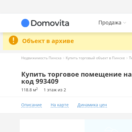
Продажа
Объект в архиве
Недвижимость Пинска
Купить торговый объект в Пинске
Т
Купить торговое помещение на 
код 993409
2
118.8 м
1 этаж из 2
Описание
На карте
Динамика цен