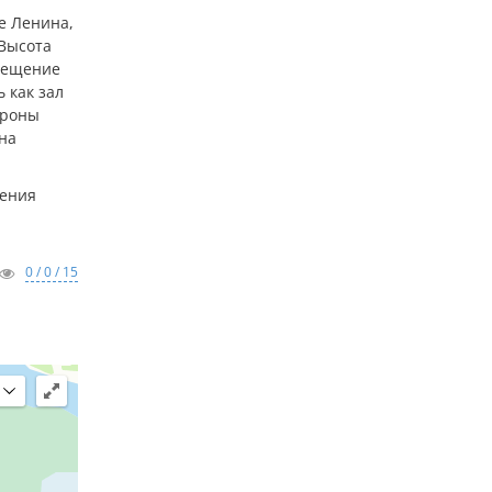
е Ленина,
 Высота
омещение
 как зал
ороны
на
ления
0 / 0 / 15