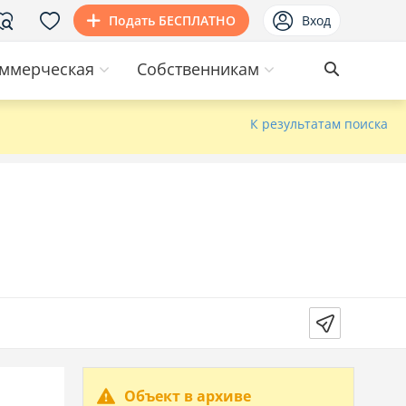
Подать БЕСПЛАТНО
Вход
ммерческая
Собственникам
К результатам поиска
Объект в архиве