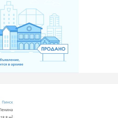
Пинск
 Ленина
2
118.8 м