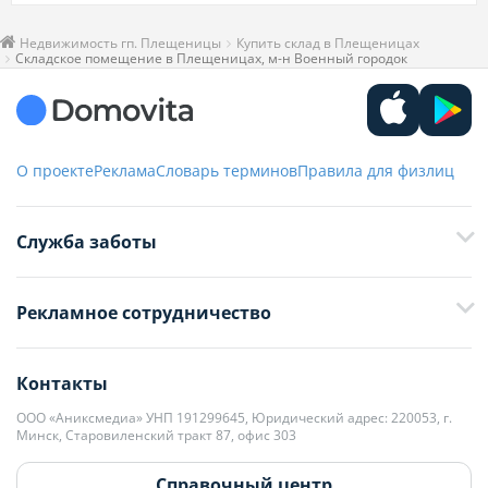
Недвижимость гп. Плещеницы
Купить склад в Плещеницах
Складское помещение в Плещеницах, м-н Военный городок
О проекте
Реклама
Словарь терминов
Правила для физлиц
Служба заботы
+375 29 376-13-70
Рекламное сотрудничество
+375 33 376-13-70
editor@domovita.by
+375 29 563-15-61 Кристина Филюта
Контакты
kb@domovita.by
+375 29 179-11-28 Владислав Гладченко
ООО «Аниксмедиа» УНП 191299645, Юридический адрес: 220053, г.
Мы принимаем звонки и отвечаем на письма в будние дни с 9:00 до
Минск, Старовиленский тракт 87, офис 303
18:00.
vg@domovita.by
Справочный центр