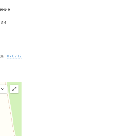
щение
рии
0 / 0 / 12