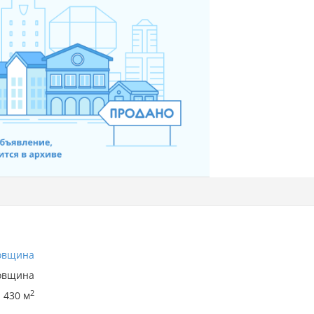
овщина
овщина
2
430 м