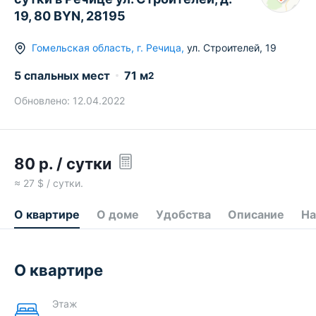
19, 80 BYN, 28195
Гомельская область
,
г.
Речица
,
ул. Строителей
,
19
5 спальных мест
71
м
2
Обновлено:
12.04.2022
80
р.
/ сутки
≈
27
$ / сутки.
О квартире
О доме
Удобства
Описание
На
О квартире
Этаж