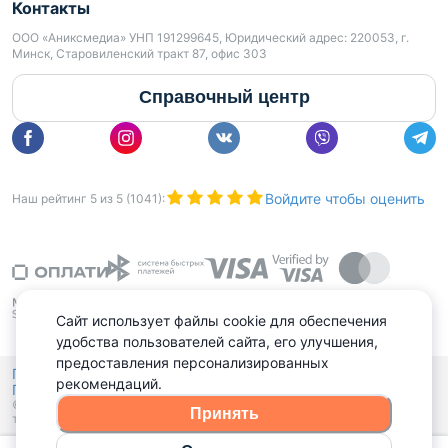
Контакты
ООО «Аниксмедиа» УНП 191299645, Юридический адрес: 220053, г.
Минск, Старовиленский тракт 87, офис 303
Справочный центр
Войдите чтобы оценить
Наш рейтинг
5
из
5
(
1041
):
Сайт использует файлы cookie для обеспечения
удобства пользователей сайта, его улучшения,
предоставления персонализированных
Политика конфиденциальности,
рекомендаций.
Политика обработки файлов куки
Выбор настроек Cookies
и
© 2015 - 2026, Domovita.by. Копирование материалов допускается
Принять
только при наличии активной ссылки.