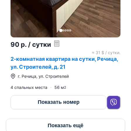
90
р.
/ сутки
≈
31
$ / сутки.
2-комнатная квартира на сутки, Речица,
ул. Строителей, д. 21
г.
Речица
,
ул. Строителей
4 спальных места
56
м
2
Показать номер
Показать ещё