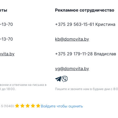
оты
Рекламное сотрудничество
-13-70
+375 29 563-15-61
Кристина
-13-70
kb@domovita.by
vita.by
+375 29 179-11-28
Владислав
vg@domovita.by
онки и отвечаем на письма в
0 до 18:00.
Пишите и звоните нам в будние дни с 8:0
Войдите чтобы оценить
з
5
(
1040
):