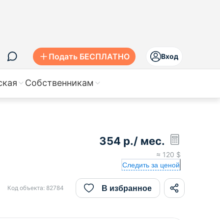
Подать БЕСПЛАТНО
Вход
ская
Собственникам
354
р.
/ мес.
≈
120
$
Следить за ценой
В избранное
Код объекта:
82784