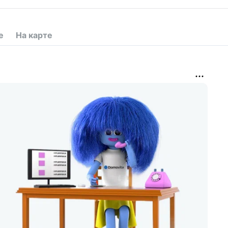
е
На карте