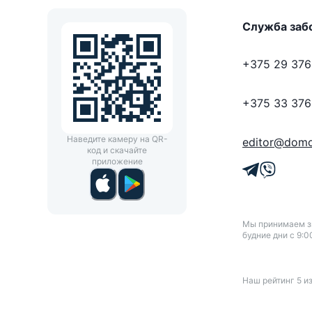
Служба заб
+375 29 376
+375 33 376
Наведите камеру на QR-
editor@domo
код и скачайте
приложение
Мы принимаем зв
будние дни с 9:0
Наш рейтинг
5
и