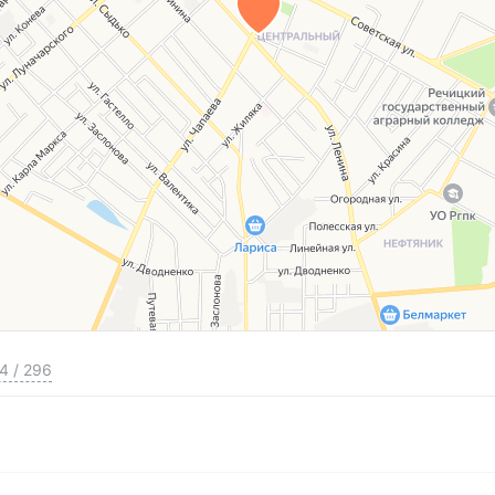
4
/
296