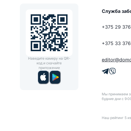
Служба заб
+375 29 376
+375 33 376
Наведите камеру на QR-
editor@domo
код и скачайте
приложение
Мы принимаем зв
будние дни с 9:0
Наш рейтинг
5
и