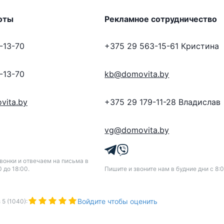
оты
Рекламное сотрудничество
-13-70
+375 29 563-15-61
Кристина
-13-70
kb@domovita.by
vita.by
+375 29 179-11-28
Владислав
vg@domovita.by
онки и отвечаем на письма в
0 до 18:00.
Пишите и звоните нам в будние дни с 8:0
Войдите чтобы оценить
з
5
(
1040
):