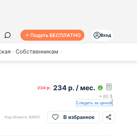
Подать БЕСПЛАТНО
Вход
ская
Собственникам
234
р.
/ мес.
234
р.
≈
80
$
Следить за ценой
В избранное
Код объекта:
82605