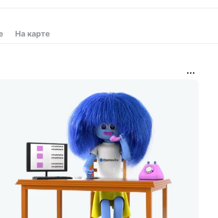
е
На карте