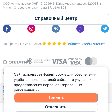
ООО «Аниксмедиа» УНП 191299645, Юридический адрес: 220053, г.
Минск, Старовиленский тракт 87, офис 303
Справочный центр
Войдите чтобы оценить
Наш рейтинг
5
из
5
(
1040
):
Сайт использует файлы cookie для обеспечения
удобства пользователей сайта, его улучшения,
предоставления персонализированных
Политика конфиденциальности,
рекомендаций.
Политика обработки файлов куки
Выбор настроек Cookies
и
© 2015 - 2026, Domovita.by. Копирование материалов допускается
Принять
только при наличии активной ссылки.
Отклонить