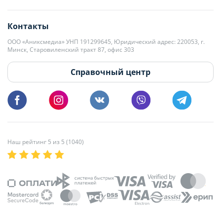
editor@domovita.by
+375 29 563-15-61 Кристина Филюта
Контакты
kb@domovita.by
+375 29 179-11-28 Владислав Гладченко
ООО «Аниксмедиа» УНП 191299645, Юридический адрес: 220053, г.
Мы принимаем звонки и отвечаем на письма в будние дни с 9:00 до
Минск, Старовиленский тракт 87, офис 303
18:00.
vg@domovita.by
Справочный центр
Пишите и звоните нам в будние дни с 8:00 до 20:00.
Наш рейтинг 5 из 5 (1040)