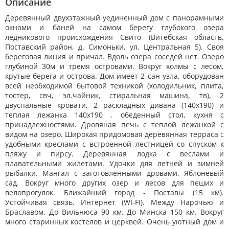
Описание
Деревянный двухэтажный уединенный дом с панорамными
окнами и баней на самом берегу глубокого озера
ледникового происхождения Свито (Витебская область,
Поставский район, д. Симоньки, ул. Центральная 5). Своя
береговая линия и причал. Вдоль озера соседей нет. Озеро
глубиной 30м и тремя островами. Вокруг холмы с лесом,
крутые берега и острова. Дом имеет 2 сан узла, оборудован
всей необходимой бытовой техникой (холодильник, плита,
тостер, свч, эл.чайник, стиральная машина, тв), 2
двуспальные кровати, 2 раскладных дивана (140х190) и
теплая лежанка 140х190 , обеденный стол, кухня с
принадлежностями. Дровяная печь с теплой лежанкой с
видом на озеро. Широкая придомовая деревянная терраса с
удобными креслами с встроенной лестницей со спуском к
пляжу и пирсу. Деревянная лодка с веслами и
плавательными жилетами. Удочки для летней и зимней
рыбалки. Мангал с заготовленными дровами. Яблоневый
сад. Вокруг много других озер и лесов для пеших и
велопрогулок. Ближайший город - Поставы (15 км).
Устойчивая связь. Интернет (WI-FI). Между Нарочью и
Браславом. До Вильнюса 90 км. До Минска 150 км. Вокруг
много старинных костелов и церквей. Очень уютный дом и