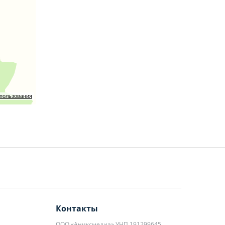
спользования
Контакты
ООО «Аниксмедиа» УНП 191299645,