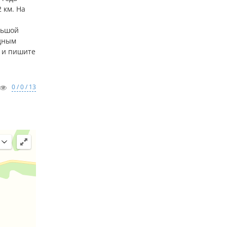
 км. На
льшой
одным
е и пишите
0 / 0 / 13