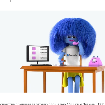
1
водства ( бывший телятник) площадью 1635 кв.м.Здание ( 1971