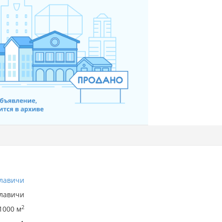
лавичи
лавичи
2
1000 м