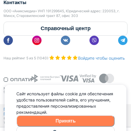
Контакты
ООО «Аниксмедиа» УНП 191299645, Юридический адрес: 220053, г.
Минск, Старовиленский тракт 87, офис 303
Справочный центр
Войдите чтобы оценить
Наш рейтинг
5
из
5
(
1040
):
Сайт использует файлы cookie для обеспечения
удобства пользователей сайта, его улучшения,
предоставления персонализированных
Политика конфиденциальности,
рекомендаций.
Политика обработки файлов куки
Выбор настроек Cookies
и
© 2015 - 2026, Domovita.by. Копирование материалов допускается
Принять
только при наличии активной ссылки.