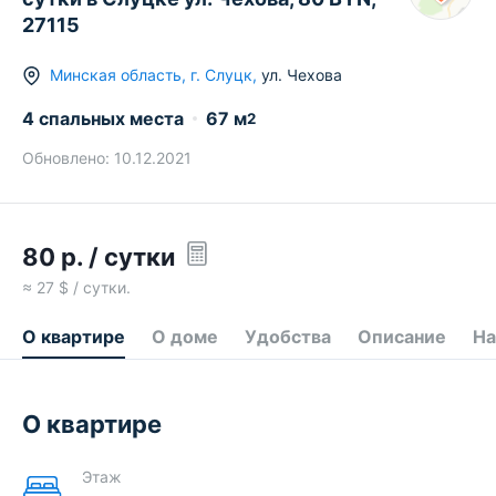
27115
Минская область
,
г.
Слуцк
,
ул. Чехова
4 спальных места
67
м
2
Обновлено:
10.12.2021
80
р.
/ сутки
≈
27
$ / сутки.
О квартире
О доме
Удобства
Описание
На
О квартире
Этаж