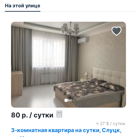
На этой улице
80
р.
/ сутки
≈
27
$ / сутки.
3-комнатная квартира на сутки, Слуцк,