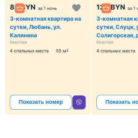
80
BYN
120
BYN
за
1 ночь
за
1 
3-комнатная квартира на
3-комнатная к
сутки, Любань, ул.
сутки, Слуцк, 
Калинина
Солигорская, д
Квартира
Квартира
4 спальных места
55
м
4 спальных места
2
Показать номер
Показать н