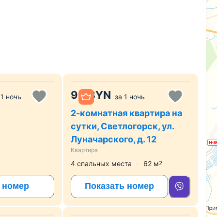
90
BYN
1 ночь
за
1 ночь
2-комнатная квартира на
сутки, Светлогорск, ул.
Луначарского, д. 12
Квартира
4 спальных места
62
м
2
 номер
Показать номер