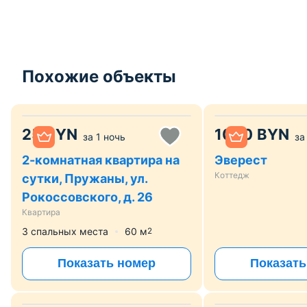
Похожие объекты
25
BYN
1000
BYN
за
1 ночь
за
2-комнатная квартира на
Эверест
Коттедж
сутки, Пружаны, ул.
Рокоссовского, д. 26
Квартира
3 спальных места
60
м
2
Показать номер
Показать