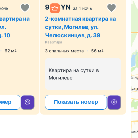
90
BYN
ночь
за
1 ночь
вартира на
2-комнатная квартира на
ул.
сутки, Могилев, ул.
. 10
Челюскинцев, д. 39
Квартира
62
м
3 спальных места
56
м
2
2
Квартира на сутки в
Могилеве
омер
Показать номер