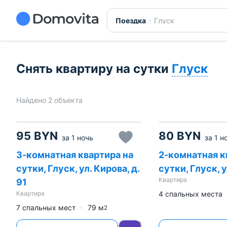
Снять квартиру на сутки в Глуске. Быстрое бронирова
Поездка
Глуск
Снять квартиру на сутки
Глуск
Найдено 2 объекта
95
BYN
80
BYN
за
1 ночь
за
1 н
3-комнатная квартира на
2-комнатная к
сутки, Глуск, ул. Кирова, д.
сутки, Глуск, 
Квартира
91
Квартира
4 спальных места
7 спальных мест
79
м
2