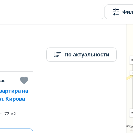
ние и доступные цены на Domovita
Фил
По актуальности
очь
вартира на
ул. Кирова
72
м
2