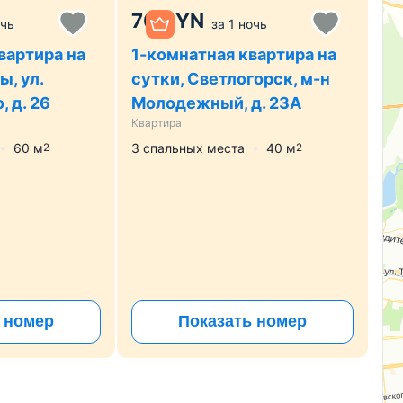
70
BYN
очь
за
1 ночь
вартира на
1-комнатная квартира на
, ул.
сутки, Светлогорск, м-н
 д. 26
Молодежный, д. 23А
Квартира
60
м
3 спальных места
40
м
2
2
 номер
Показать номер