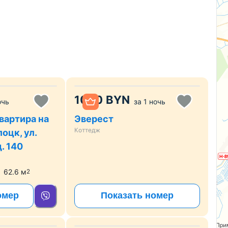
1000
BYN
очь
за
1 ночь
вартира на
Эверест
Коттедж
оцк, ул.
. 140
62.6
м
2
омер
Показать номер