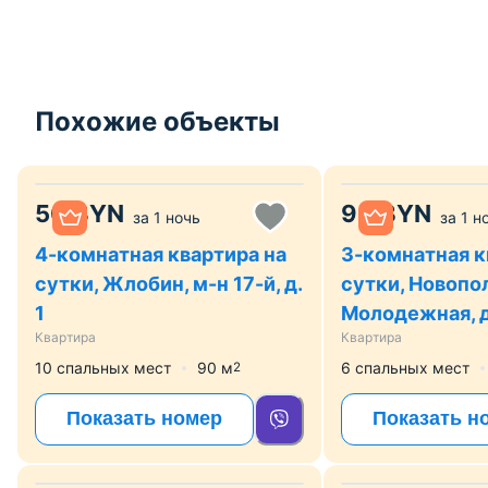
Похожие объекты
50
BYN
90
BYN
за
1 ночь
за
1 н
4-комнатная квартира на
3-комнатная к
сутки, Жлобин, м-н 17-й, д.
сутки, Новопол
1
Молодежная, д
Квартира
Квартира
10 спальных мест
90
м
6 спальных мест
2
Показать номер
Показать н