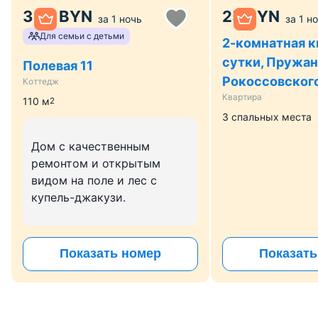
330
BYN
25
BYN
за
1 ночь
за
1 н
Для семьи с детьми
2-комнатная к
сутки, Пружаны
Полевая 11
Рокоссовского,
Коттедж
Квартира
110
м
2
3 спальных места
Дом с качественным
ремонтом и открытым
видом на поле и лес с
купель-джакузи.
Показать номер
Показать