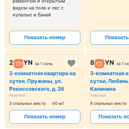
ремонтом и открытым
видом на поле и лес с
купелью и баней
Показать номер
Показать
25
BYN
80
BYN
за
1 ночь
за
1 н
2-комнатная квартира на
3-комнатная к
сутки, Пружаны, ул.
сутки, Любань,
Рокоссовского, д. 26
Калинина
Квартира
Квартира
3 спальных места
60
м
4 спальных места
2
Показать номер
Показать н