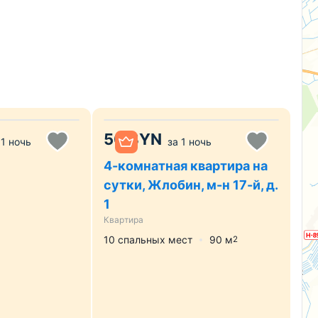
50
BYN
1 ночь
за
1 ночь
4-комнатная квартира на
сутки, Жлобин, м-н 17-й, д.
1
Квартира
10 спальных мест
90
м
2