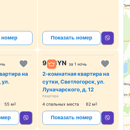
 номер
Показать номер
90
BYN
очь
за
1 ночь
вартира на
2-комнатная квартира на
 ул.
сутки, Светлогорск, ул.
Луначарского, д. 12
Квартира
55
м
4 спальных места
62
м
2
2
омер
Показать номер