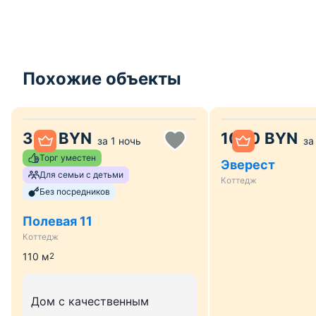
Похожие объекты
330
BYN
1000
BYN
за
1 ночь
за
Торг уместен
Эверест
Для семьи с детьми
Коттедж
Без посредников
Полевая 11
Коттедж
110
м
2
Дом с качественным