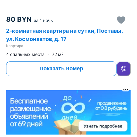
80
BYN
за
1 ночь
2-комнатная квартира на сутки, Поставы,
ул. Космонавтов, д. 17
Квартира
4 спальных места
72
м
2
Показать номер