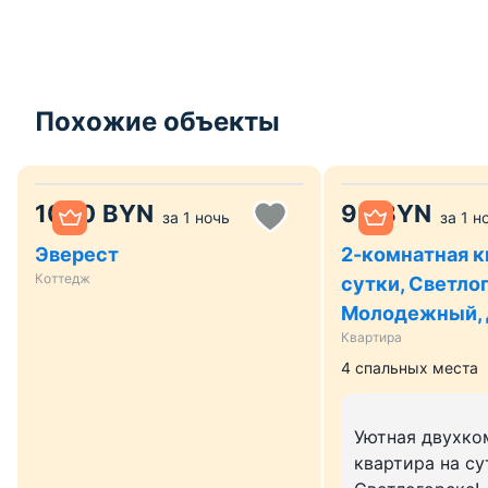
Похожие объекты
1000
BYN
90
BYN
за
1 ночь
за
1 н
Эверест
2-комнатная к
Коттедж
сутки, Светлог
Молодежный, 
Квартира
4 спальных места
Уютная двухко
квартира на су