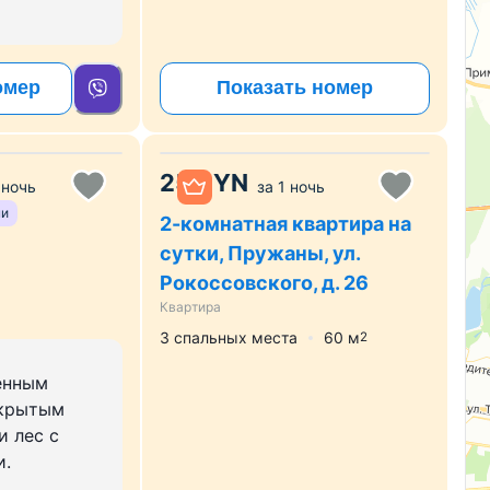
омер
Показать номер
25
BYN
 ночь
за
1 ночь
ми
2-комнатная квартира на
сутки, Пружаны, ул.
Рокоссовского, д. 26
Квартира
3 спальных места
60
м
2
енным
ткрытым
и лес с
и.