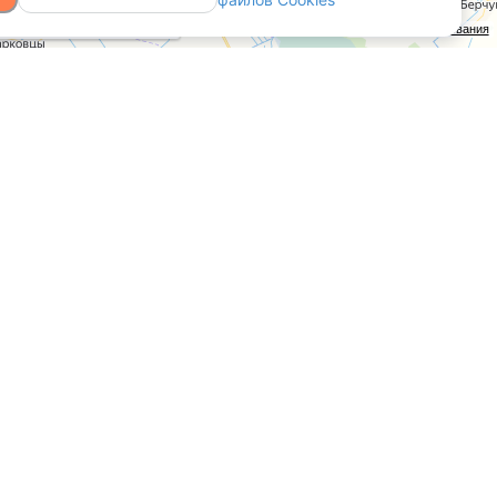
Открыть в Яндекс.Картах
API Карт
Условия использования
Контакты
ООО «Аниксмедиа» УНП 191299645,
Юридический адрес: 220053, г. Минск,
Старовиленский тракт 87, офис 303
Справочный центр