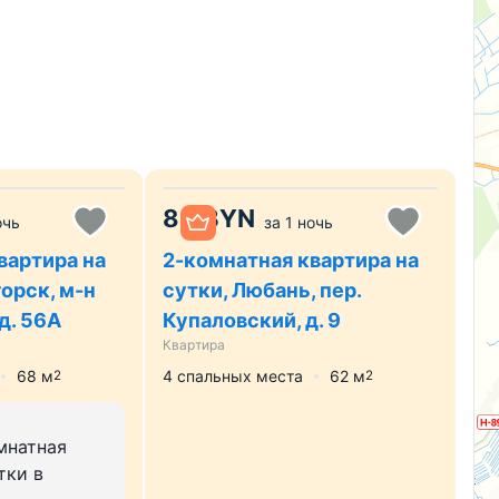
80
BYN
очь
за
1 ночь
вартира на
2-комнатная квартира на
орск, м-н
сутки, Любань, пер.
д. 56А
Купаловский, д. 9
Квартира
68
м
4 спальных места
62
м
2
2
мнатная
тки в