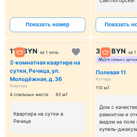
Светлогорске!
Показать номер
Показать н
110
BYN
330
BYN
за
1 ночь
за
1
Для семьи с деть
2-комнатная квартира на
сутки, Речица, ул.
Полевая 11
Молодёжная, д. 36
Коттедж
Квартира
110
м
2
4 спальных места
62
м
2
Дом с качеств
Квартира на сутки в
ремонтом и о
Речице
видом на поле 
купель-джакуз