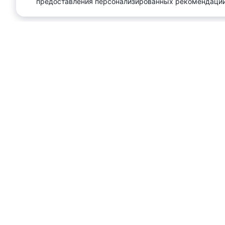
предоставления персонализированных рекомендаций
О проекте
Реклама
Сл
Служба заб
+375 29 376
+375 33 376
Наведите камеру на QR-
editor@domo
код и скачайте
приложение