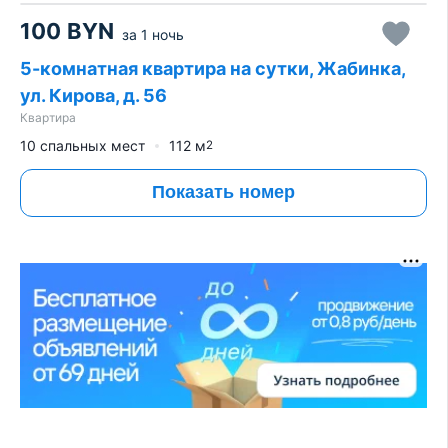
100
BYN
за
1 ночь
5-комнатная квартира на сутки, Жабинка,
ул. Кирова, д. 56
Квартира
10 спальных мест
112
м
2
Показать номер