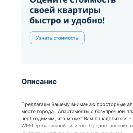
Описание
Предлагаем Вашему вниманию просторные ап
месте города . Апартаменты с безупречной п
необходимым, что может Вам понадобиться - п
WI-FI ср-ва личной гигиены. Предоставление
вы будите пользоваться нашими услугами