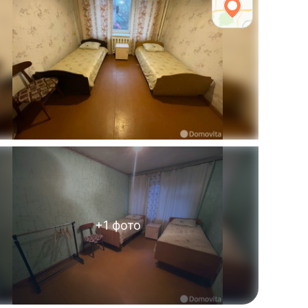
+
1
фото