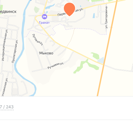
7
/
243