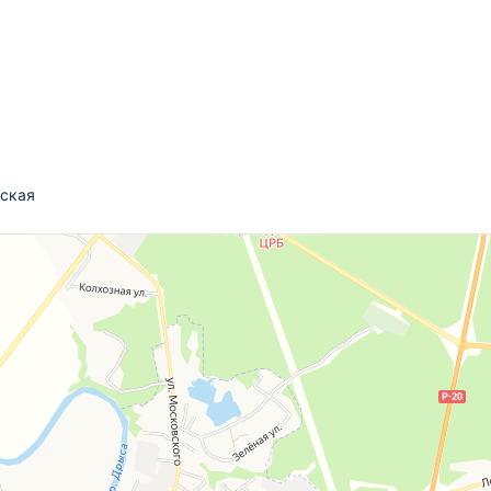
йская