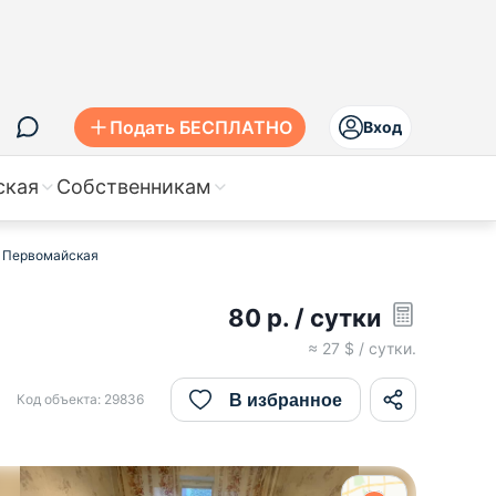
Подать БЕСПЛАТНО
Вход
ская
Собственникам
л. Первомайская
80
р.
/ сутки
≈
27
$ / сутки.
В избранное
Код объекта:
29836