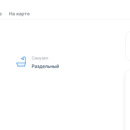
е
На карте
Санузел
Раздельный