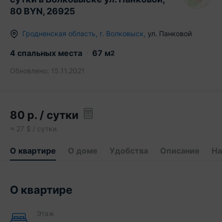
80 BYN, 26925
Гродненская область
,
г.
Волковыск
,
ул. Панковой
4 спальных места
67
м
2
Обновлено:
15.11.2021
80
р.
/ сутки
≈
27
$ / сутки.
О квартире
О доме
Удобства
Описание
На
О квартире
Этаж