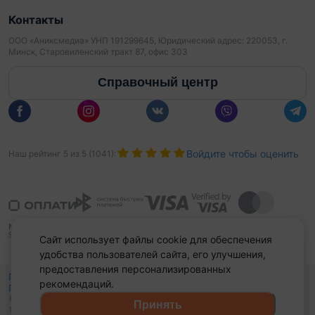
Контакты
ООО «Аниксмедиа» УНП 191299645, Юридический адрес: 220053, г.
Минск, Старовиленский тракт 87, офис 303
Справочный центр
Войдите чтобы оценить
Наш рейтинг
5
из
5
(
1041
):
Сайт использует файлы cookie для обеспечения
удобства пользователей сайта, его улучшения,
предоставления персонализированных
Политика конфиденциальности,
рекомендаций.
Политика обработки файлов куки
Выбор настроек Cookies
и
© 2015 - 2026, Domovita.by. Копирование материалов допускается
Принять
только при наличии активной ссылки.