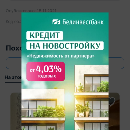
Опубликовано:
15.11.2021
Код об.:
26925
846
Похожие объекты
Все объявления
На этой улице