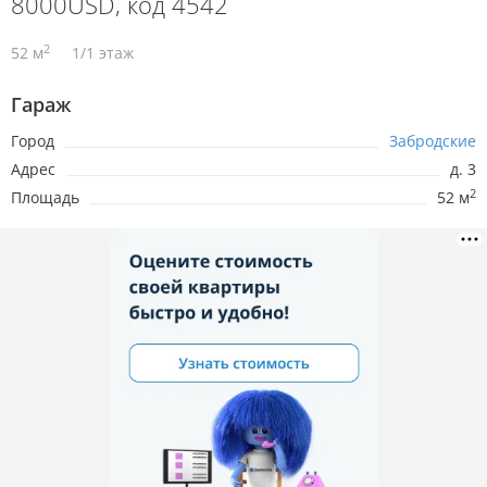
8000USD, код 4542
2
52 м
1/1 этаж
Гараж
Город
Забродские
Адрес
д. 3
2
Площадь
52 м