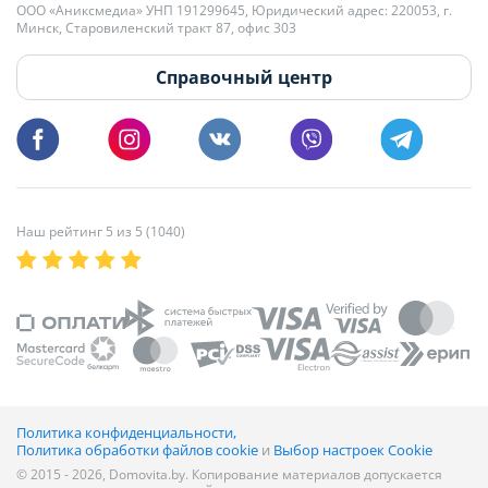
+375 29 179-11-28 Владислав Гладченко
ООО «Аниксмедиа» УНП 191299645, Юридический адрес: 220053, г.
Мы принимаем звонки и отвечаем на письма в будние дни с 9:00 до
Минск, Старовиленский тракт 87, офис 303
18:00.
vg@domovita.by
Справочный центр
Пишите и звоните нам в будние дни с 8:00 до 20:00.
Наш рейтинг 5 из 5 (1040)
Политика конфиденциальности,
Политика обработки файлов cookie
и
Выбор настроек Cookie
© 2015 - 2026, Domovita.by. Копирование материалов допускается