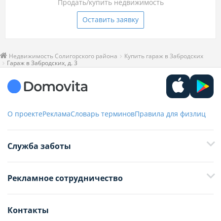
Продать/купить недвижимость
Оставить заявку
Недвижимость Солигорского района
Купить гараж в Забродских
Гараж в Забродских, д. 3
О проекте
Реклама
Словарь терминов
Правила для физлиц
Служба заботы
+375 29 376-13-70
Рекламное сотрудничество
+375 33 376-13-70
editor@domovita.by
+375 29 563-15-61 Кристина Филюта
Контакты
kb@domovita.by