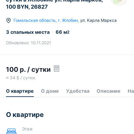
100 BYN, 26827
Гомельская область
,
г.
Жлобин
,
ул. Карла Маркса
3 спальных места
66
м
2
Обновлено:
10.11.2021
100
р.
/ сутки
≈
34
$ / сутки.
О квартире
О доме
Удобства
Описание
На
О квартире
Этаж