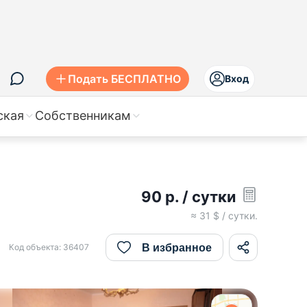
Подать БЕСПЛАТНО
Вход
ская
Собственникам
90
р.
/ сутки
≈
31
$ / сутки.
В избранное
Код объекта:
36407