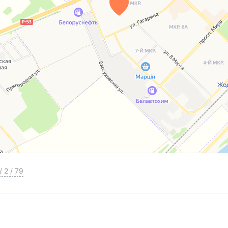
/
2
/
79