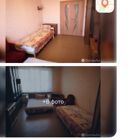
+
6
фото