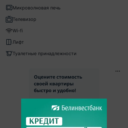
Микроволновая печь
Телевизор
Wi-fi
Лифт
Туалетные принадлежности