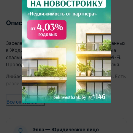
Описание
Заселение
ОТ ТРЁХ СУТОК
для командированных
в Жодино. Есть все необходимое: раздельные
спальные места, бытовая техника, посуда, Wi-Fi.
Проводится уборка и смена постельного белья.
Любая форма оплаты, отчетные документы.
Есть
различные варианты квартир.
Указана
минимальная стоимость
за квартиру в
Всё описание
сутки и
ИЗМЕНЯЕТСЯ В ЗАВИСИМОСТИ ОТ
КОЛИЧЕСТВА ПРОЖИВАЮЩИХ И СРОКОВ
ЗАСЕЛЕНИЯ
.
Элла
—
Юридическое лицо