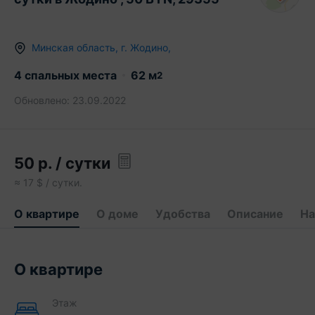
Минская область
,
г.
Жодино
,
4 спальных места
62
м
2
Обновлено:
23.09.2022
50
р.
/ сутки
≈
17
$ / сутки.
О квартире
О доме
Удобства
Описание
На
О квартире
Этаж