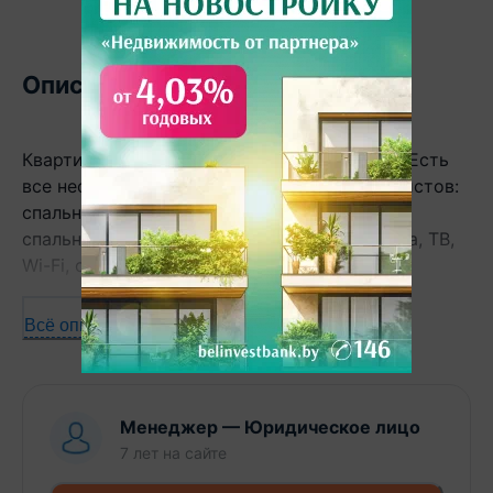
Описание
Квартира для командированных в Жодино. Есть
все необходимое для размещения специалистов:
спальные места, необходимые кухонные и
спальные принадлежности, бытовая техника, ТВ,
Wi-Fi, стиральная машина.
Всё описание
Менеджер
—
Юридическое лицо
7 лет
на сайте