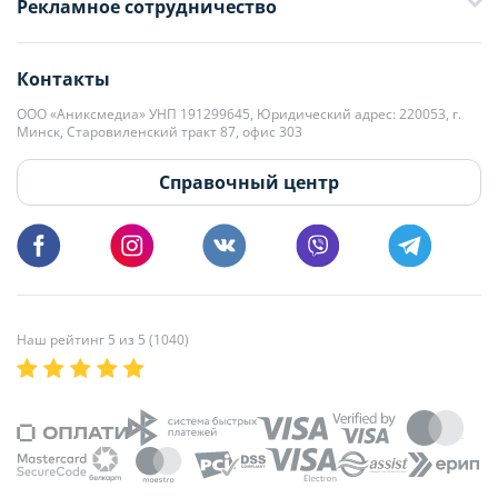
Рекламное сотрудничество
+375 33 376-13-70
editor@domovita.by
+375 29 563-15-61 Кристина Филюта
Контакты
kb@domovita.by
+375 29 179-11-28 Владислав Гладченко
ООО «Аниксмедиа» УНП 191299645, Юридический адрес: 220053, г.
Мы принимаем звонки и отвечаем на письма в будние дни с 9:00 до
Минск, Старовиленский тракт 87, офис 303
18:00.
vg@domovita.by
Справочный центр
Пишите и звоните нам в будние дни с 8:00 до 20:00.
Наш рейтинг 5 из 5 (1040)