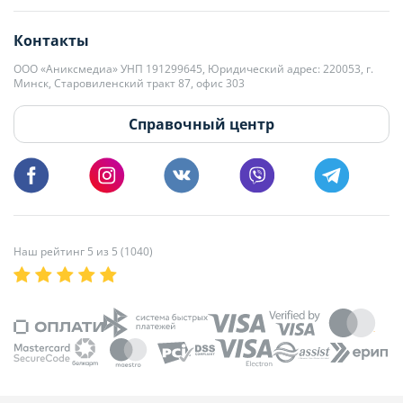
editor@domovita.by
+375 29 563-15-61 Кристина Филюта
Контакты
kb@domovita.by
+375 29 179-11-28 Владислав Гладченко
ООО «Аниксмедиа» УНП 191299645, Юридический адрес: 220053, г.
Мы принимаем звонки и отвечаем на письма в будние дни с 9:00 до
Минск, Старовиленский тракт 87, офис 303
18:00.
vg@domovita.by
Справочный центр
Пишите и звоните нам в будние дни с 8:00 до 20:00.
Наш рейтинг 5 из 5 (1040)