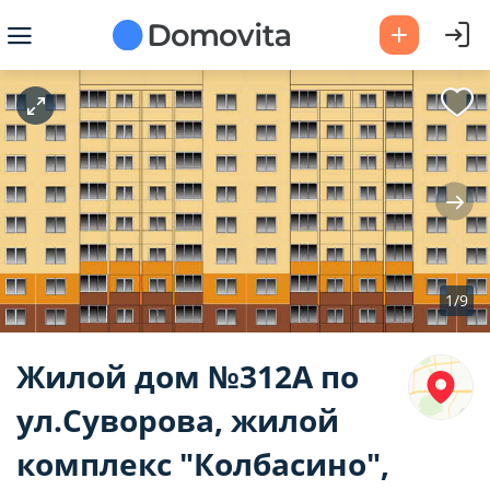
2
ая площадь, м
2
ая, м
1/9
Жилой дом №312А по
2
ня, м
ул.Суворова, жилой
комплекс "Колбасино",