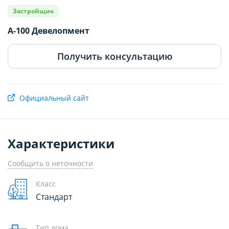
ом № 7.60
Застройщик
А-100 Девелопмент
Получить консультацию
Показать 20 квартир
Официальный сайт
Характеристики
Сообщить о неточности
Класс
Стандарт
Тип дома