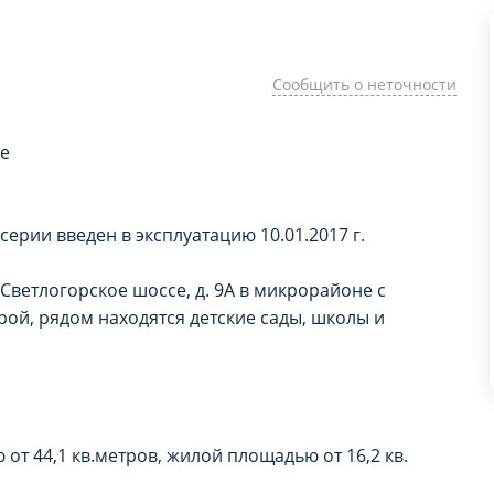
Сообщить о неточности
ке
рии введен в эксплуатацию 10.01.2017 г.
Светлогорское шоссе, д. 9А в микрорайоне с
ой, рядом находятся детские сады, школы и
РАМЕТРЫ ИСПОЛЬЗОВАНИЯ ФА
РАМЕТРЫ ИСПОЛЬЗОВАНИЯ ФА
спользование каждого типа файлов cookie, 
спользование каждого типа файлов cookie, 
Опишите проблему
нальные (обязательные) cookie», без которы
нальные (обязательные) cookie», без которы
т 44,1 кв.метров, жилой площадью от 16,2 кв.
ование сайта domovita.by (далее – Сайт).
ование сайта domovita.by (далее – Сайт).