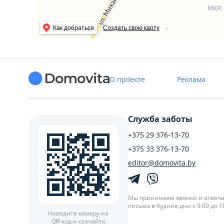
Как добраться
Создать свою карту
О проекте
Реклама
Служба заботы
+375 29 376-13-70
+375 33 376-13-70
editor@domovita.by
Мы принимаем звонки и отвеч
письма в будние дни с 9:00 до 18
Наведите камеру на
QR-код и скачайте