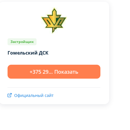
Застройщик
Гомельский ДСК
+375 29... Показать
ЙЛОВ COOKIE
ЙЛОВ COOKIE
Официальный сайт
за исключением типа
за исключением типа
х невозможно
х невозможно