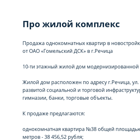
Про жилой комплекс
Продажа однокомнатных квартир в новострой
от ОАО «Гомельский ДСК» в г.Речица
10-ти этажный жилой дом модернизированной се
Жилой дом расположен по адресу г.Речица, ул. 
развитой социальной и торговой инфраструктур
НАСТРОЙТЕ ПА
НАСТРОЙТЕ ПА
гимназии, банки, торговые объекты.
Вы можете настроить и
Вы можете настроить и
К продаже предлагаются:
«технические/функцио
«технические/функцио
однокомнатная квартира №38 общей площадью о
корректное функционир
корректное функционир
метров - 38 456,52 рубля;