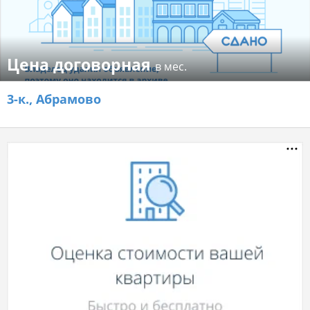
Цена договорная
в мес.
3-к.,
Абрамово