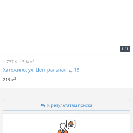
2
10 р. за м
2 172 р. в мес.
1
/
1
2
≈ 737 $
3 $/м
Хатежино, ул. Центральная, д. 18
2
213 м
К результатам поиска