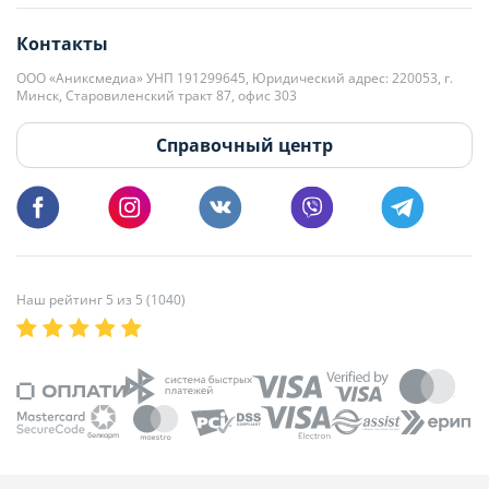
editor@domovita.by
+375 29 563-15-61 Кристина Филюта
Контакты
kb@domovita.by
+375 29 179-11-28 Владислав Гладченко
ООО «Аниксмедиа» УНП 191299645, Юридический адрес: 220053, г.
Мы принимаем звонки и отвечаем на письма в будние дни с 9:00 до
Минск, Старовиленский тракт 87, офис 303
18:00.
vg@domovita.by
Справочный центр
Пишите и звоните нам в будние дни с 8:00 до 20:00.
Наш рейтинг 5 из 5 (1040)