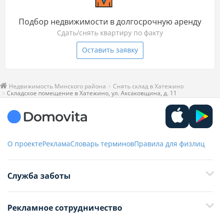
Подбор недвижимости в долгосрочную аренду
Сдать/снять квартиру по факту
Оставить заявку
Недвижимость Минского района
Снять склад в Хатежино
Складское помещение в Хатежино, ул. Аксаковщина, д. 11
О проекте
Реклама
Словарь терминов
Правила для физлиц
Служба заботы
+375 29 376-13-70
Рекламное сотрудничество
+375 33 376-13-70