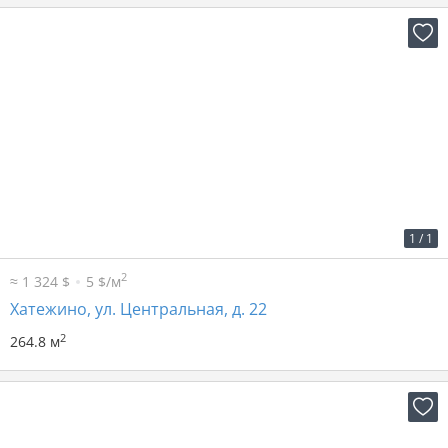
2
15 р. за м
3 904 р. в мес.
1
/
1
2
≈ 1 324 $
5 $/м
Хатежино, ул. Центральная, д. 22
2
264.8 м