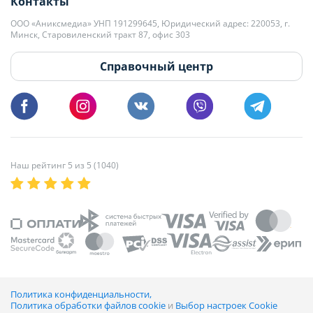
Контакты
kb@domovita.by
+375 29 179-11-28 Владислав Гладченко
ООО «Аниксмедиа» УНП 191299645, Юридический адрес: 220053, г.
Мы принимаем звонки и отвечаем на письма в будние дни с 9:00 до
Минск, Старовиленский тракт 87, офис 303
18:00.
vg@domovita.by
Справочный центр
Пишите и звоните нам в будние дни с 8:00 до 20:00.
Наш рейтинг 5 из 5 (1040)
Политика конфиденциальности,
Политика обработки файлов cookie
и
Выбор настроек Cookie