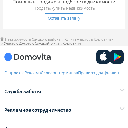
Помощь в продаже и подборе недвижимости
Продать/купить недвижимость
Оставить заявку
Недвижимость Слуцкого района
Купить участок в Козловичах
Участок, 25-соток, Слуцкий р-н, аг. Козловичи
О проекте
Реклама
Словарь терминов
Правила для физлиц
Служба заботы
+375 29 376-13-70
Рекламное сотрудничество
+375 33 376-13-70
editor@domovita.by
+375 29 563-15-61 Кристина Филюта